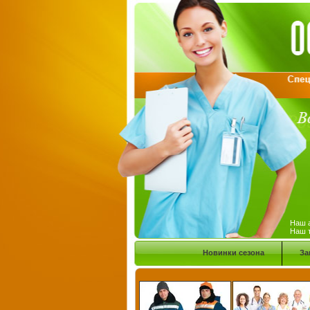
Наш а
Наш т
Новинки сезона
За