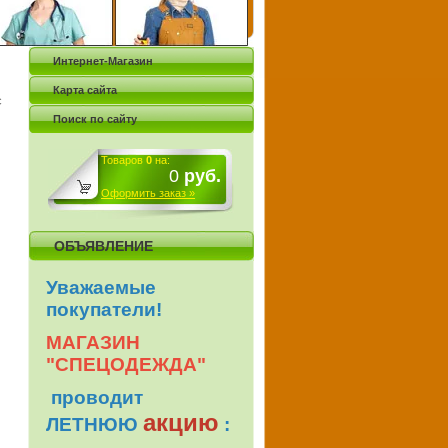
Интернет-Магазин
Карта сайта
с
Поиск по сайту
Товаров
0
на:
0
руб.
Оформить заказ »
ОБЪЯВЛЕНИЕ
Уважаемые
покупатели!
МАГАЗИН
"СПЕЦОДЕЖДА"
проводит
акцию
ЛЕТНЮЮ
: