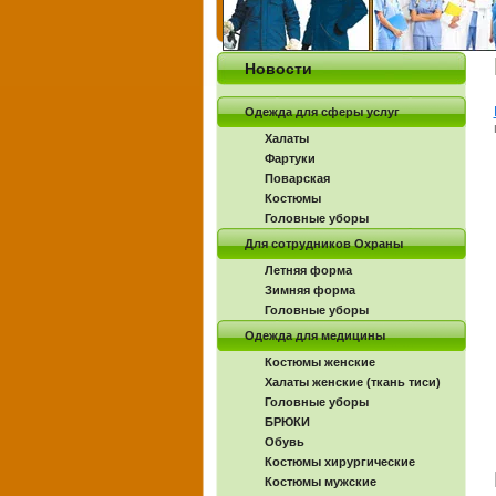
Новости
Одежда для сферы услуг
Халаты
Фартуки
Поварская
Костюмы
Головные уборы
Для сотрудников Охраны
Летняя форма
Зимняя форма
Головные уборы
Одежда для медицины
Костюмы женские
Халаты женские (ткань тиси)
Головные уборы
БРЮКИ
Обувь
Костюмы хирургические
Костюмы мужские