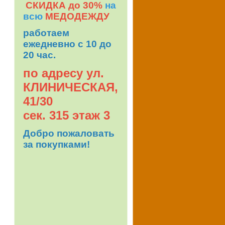
СКИДКА до 30%
на
всю
МЕДОДЕЖДУ
работаем
ежедневно
с 10 до
20 час.
по адресу ул.
КЛИНИЧЕСКАЯ,
41/30
сек. 315 этаж 3
Добро пожаловать
за покупками!