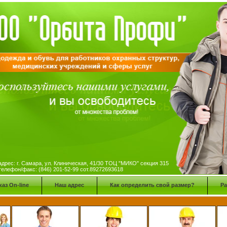
дрес: г. Самара, ул. Клиническая, 41/30 ТОЦ "МИКО" секция 315
елефон/факс: (846) 201-52-99 сот.89272693618
каз On-line
Наш адрес
Как определить свой размер?
Р