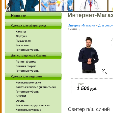
Интернет-Мага
Новости
Интернет-Магазин
»
Для сотр
Одежда для сферы услуг
→
синий
Халаты
Фартуки
А
Поварская
Костюмы
Головные уборы
Для сотрудников Охраны
Летняя форма
Зимняя форма
Головные уборы
Одежда для медицины
Костюмы женские
Цена:
Халаты женские (ткань тиси)
1 500
руб.
Головные уборы
БРЮКИ
Обувь
Костюмы хирургические
Свитер п/ш синий
Костюмы мужские