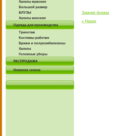
Халаты мужские
Большой размер
Зимняя форма
БЛУЗЫ
Халаты женские
« Назад
Одежда для производства
Трикотаж
Костюмы рабочие
Брюки и полукомбинезоны
Халаты
Головные уборы
РАСПРОДАЖА
Новинки сезона